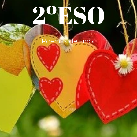
2ºESO
Poemas de amor