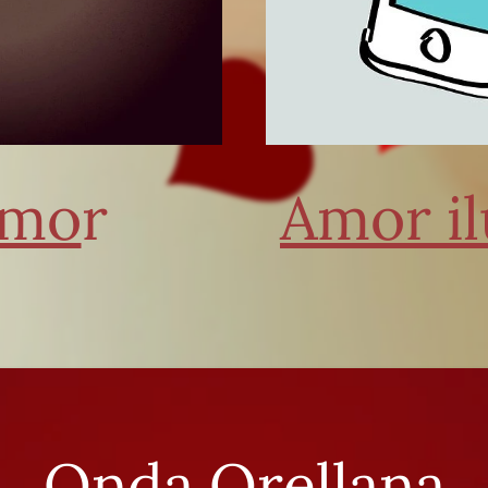
amo
r
Amor i
Onda Orellana