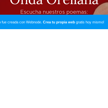
Escucha nuestros poemas:
b fue creada con Webnode.
Crea tu propia web
gratis hoy mismo!
Onda Orellana: Escribir con amor
Onda Orellana: rap de amor
Responsable de la página: Sonia Gara Arboleya Olivares