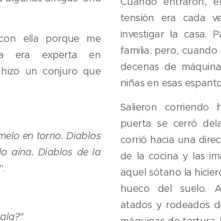
Cuando entraron, el
tensión era cada v
investigar la casa. P
 con ella porque me
familia; pero, cuando 
lla era experta en
decenas de máquinas
e hizo un conjuro que
niñas en esas espant
Salieron corriendo 
puerta se cerró del
melo en torno. Diablos
corrió hacia una direc
lo aína. Diablos de la
de la cocina y las 
".
aquel sótano la hicie
hueco del suelo. A
atados y rodeados d
sala?"