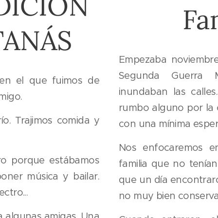
DICIÓN
Fa
TANÁS
Empezaba noviembre.
Segunda Guerra M
en el que fuimos de
inundaban las calle
amigo.
rumbo alguno por la 
ío. Trajimos comida y
con una mínima espera
Nos enfocaremos e
ro porque estábamos
familia que no tenía
oner música y bailar.
que un día encontra
ctro...
no muy bien conservad
r a algunas amigas. Una