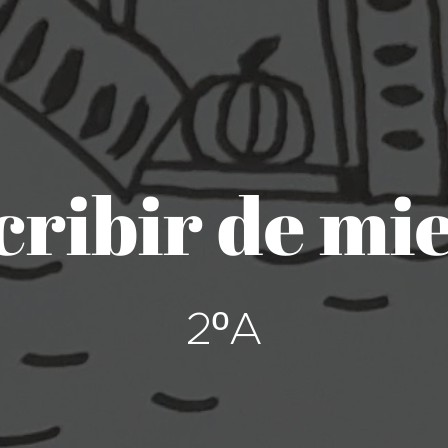
cribir de mi
2ºA